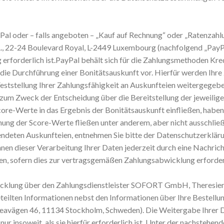
PayPal oder – falls angeboten – „Kauf auf Rechnung“ oder „Ratenza
C.A., 22-24 Boulevard Royal, L-2449 Luxembourg (nachfolgend „PayP
 erforderlich ist.PayPal behält sich für die Zahlungsmethoden Kredi
ie Durchführung einer Bonitätsauskunft vor. Hierfür werden Ihre Z
eststellung Ihrer Zahlungsfähigkeit an Auskunfteien weitergegebe
 zum Zweck der Entscheidung über die Bereitstellung der jeweili
ore-Werte in das Ergebnis der Bonitätsauskunft einfließen, haben 
ung der Score-Werte fließen unter anderem, aber nicht ausschließl
endeten Auskunfteien, entnehmen Sie bitte der Datenschutzerklär
 dieser Verarbeitung Ihrer Daten jederzeit durch eine Nachricht
en, sofern dies zur vertragsgemäßen Zahlungsabwicklung erforderl
icklung über den Zahlungsdienstleister SOFORT GmbH, Theresie
eilten Informationen nebst den Informationen über Ihre Bestellu
Sveavägen 46, 11134 Stockholm, Schweden). Die Weitergabe Ihrer 
insoweit, als sie hierfür erforderlich ist. Unter der nachstehend