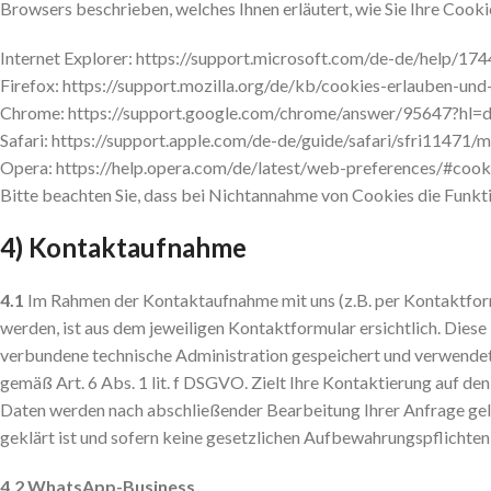
Browsers beschrieben, welches Ihnen erläutert, wie Sie Ihre Cooki
Internet Explorer: https://support.microsoft.com/de-de/help/1
Firefox: https://support.mozilla.org/de/kb/cookies-erlauben-und
Chrome: https://support.google.com/chrome/answer/95647?hl=
Safari: https://support.apple.com/de-de/guide/safari/sfri11471/
Opera: https://help.opera.com/de/latest/web-preferences/#cook
Bitte beachten Sie, dass bei Nichtannahme von Cookies die Funkti
4) Kontaktaufnahme
4.1
Im Rahmen der Kontaktaufnahme mit uns (z.B. per Kontaktfor
werden, ist aus dem jeweiligen Kontaktformular ersichtlich. Die
verbundene technische Administration gespeichert und verwendet.
gemäß Art. 6 Abs. 1 lit. f DSGVO. Zielt Ihre Kontaktierung auf den
Daten werden nach abschließender Bearbeitung Ihrer Anfrage gelös
geklärt ist und sofern keine gesetzlichen Aufbewahrungspflichte
4.2 WhatsApp-Business