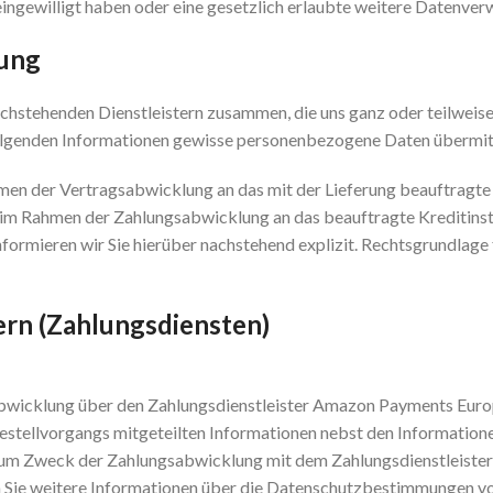
 eingewilligt haben oder eine gesetzlich erlaubte weitere Datenve
lung
achstehenden Dienstleistern zusammen, die uns ganz oder teilweis
olgenden Informationen gewisse personenbezogene Daten übermitt
n der Vertragsabwicklung an das mit der Lieferung beauftragte
r im Rahmen der Zahlungsabwicklung an das beauftragte Kreditinsti
nformieren wir Sie hierüber nachstehend explizit. Rechtsgrundlage f
rn (Zahlungsdiensten)
bwicklung über den Zahlungsdienstleister Amazon Payments Europe
stellvorgangs mitgeteilten Informationen nebst den Informatione
zum Zweck der Zahlungsabwicklung mit dem Zahlungsdienstleister 
lten Sie weitere Informationen über die Datenschutzbestimmungen