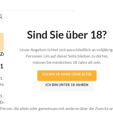
KATEGORIEN DURCHSUCHEN
HOME
SHOP
Sind Sie über 18?
Unser Angebot richtet sich ausschließlich an volljährig
Zuletzt aktualisiert: 08.01.2024
Personen. Um auf dieser Seite bleiben zu dürfen,
müssen Sie mindestens 18 Jahre alt sein.
1) Information über die Erhebung perso
ICH BIN 18 JAHRE ODER ÄLTER
1.1
Wir freuen uns, dass Sie unsere Website besuchen und bedanke
Nutzung unserer Website. Personenbezogene Daten sind hierbei all
ICH BIN UNTER 18 JAHREN
1.2
Verantwortlicher für die Datenverarbeitung auf dieser Webs
Deutschland
, Tel.: +4961079856905, E-Mail:
info@hero-trading
Person, die allein oder gemeinsam mit anderen über die Zwecke 