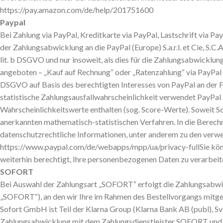
https://pay.amazon.com/de/help/201751600
Paypal
Bei Zahlung via PayPal, Kreditkarte via PayPal, Lastschrift via 
der Zahlungsabwicklung an die PayPal (Europe) S.a.r.l. et Cie, S.
lit. b DSGVO und nur insoweit, als dies für die Zahlungsabwicklung
angeboten – „Kauf auf Rechnung“ oder „Ratenzahlung“ via PayPal d
DSGVO auf Basis des berechtigten Interesses von PayPal an der F
statistische Zahlungsausfallwahrscheinlichkeit verwendet PayPal
Wahrscheinlichkeitswerte enthalten (sog. Score-Werte). Soweit Sc
anerkannten mathematisch-statistischen Verfahren. In die Berechn
datenschutzrechtliche Informationen, unter anderem zu den verw
https://www.paypal.com/de/webapps/mpp/ua/privacy-fullSie können
weiterhin berechtigt, Ihre personenbezogenen Daten zu verarbeit
SOFORT
Bei Auswahl der Zahlungsart „SOFORT“ erfolgt die Zahlungsabw
„SOFORT“), an den wir Ihre im Rahmen des Bestellvorgangs mitget
Sofort GmbH ist Teil der Klarna Group (Klarna Bank AB (publ), 
Zahlungsabwicklung mit dem Zahlungsdienstleister SOFORT und nur 