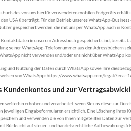
essbuch des von uns hierfür verwendeten mobilen Endgeräts erhäl
n den USA überträgt. Für den Betrieb unseres WhatsApp-Business-
tzer gespeichert werden, die mit uns per WhatsApp auch in Konta
- Kontaktdaten in unserem Adressbuch gespeichert sind, bereits b
ng seiner WhatsApp-Telefonnummer aus den Adressbüchern seine
ie WhatsApp nicht verwenden und/oder uns nicht über WhatsApp kon
ng und Nutzung der Daten durch WhatsApp sowie Ihre diesbezügl
hinweisen von WhatsApp: https://www.whatsapp.com/legal/?eea=1
es Kundenkontos und zur Vertragsabwick
weiterhin erhoben und verarbeitet, wenn Sie uns diese zur Durch
 jeweiligen Eingabeformularen ersichtlich. Eine Löschung Ihres K
r speichern und verwenden die von Ihnen mitgeteilten Daten zur V
t Rücksicht auf steuer- und handelsrechtliche Aufbewahrungsfrist