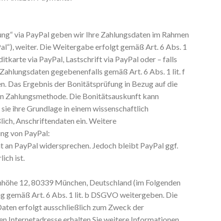
hlung“ via PayPal geben wir Ihre Zahlungsdaten im Rahmen
al“), weiter. Die Weitergabe erfolgt gemäß Art. 6 Abs. 1
tkarte via PayPal, Lastschrift via PayPal oder – falls
ahlungsdaten gegebenenfalls gemäß Art. 6 Abs. 1 lit. f
n. Das Ergebnis der Bonitätsprüfung in Bezug auf die
gen Zahlungsmethode. Die Bonitätsauskunft kann
sie ihre Grundlage in einem wissenschaftlich
ich, Anschriftendaten ein. Weitere
ung von PayPal:
 an PayPal widersprechen. Jedoch bleibt PayPal ggf.
ich ist.
nhöhe 12, 80339 München, Deutschland (im Folgenden
ng gemäß Art. 6 Abs. 1 lit. b DSGVO weitergeben. Die
Daten erfolgt ausschließlich zum Zweck der
en Internetadresse erhalten Sie weitere Informationen