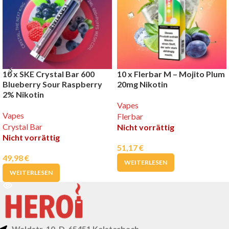
10 x SKE Crystal Bar 600
10 x Flerbar M – Mojito Plum
Blueberry Sour Raspberry
20mg Nikotin
2% Nikotin
Vapes
Vapes
Flerbar
Crystal Bar
Nicht vorrättig
Nicht vorrättig
51,17
€
49,98
€
WEITERLESEN
WEITERLESEN
Waldstr. 10, D-65451 Kelsterbach