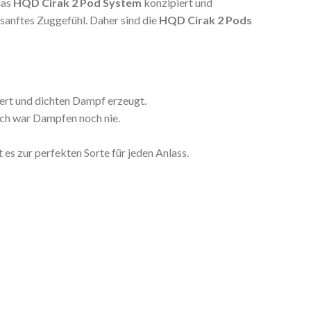
das
HQD Cirak 2 Pod System
konzipiert und
 sanftes Zuggefühl. Daher sind die
HQD Cirak 2 Pods
ert und dichten Dampf erzeugt.
fach war Dampfen noch nie.
es zur perfekten Sorte für jeden Anlass.