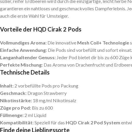
süßer, reifer Erdbeeren wird durch die einzigartige, leicht herbe 
garantieren ein nahtloses und geschmackvolles Dampferlebnis. Jede
auch die erste Wahl für Umsteiger.
Vorteile der HQD Cirak 2 Pods
Vollmundiges Aroma:
Die innovative
Mesh Coil+ Technologie
s
Einfache Anwendung:
Die Pods sind vorbefüllt und sofort einsat
Langanhaltender Genuss:
Jeder Pod bietet dir bis zu 600 Züg
Perfekte Mischung:
Das Aroma von Drachenfrucht und Erdbeere is
Technische Details
Inhalt:
2 vorbefüllte Pods pro Packung
Geschmack:
Dragon Strawberry
Nikotinstärke:
18 mg/ml Nikotinsalz
Züge pro Pod:
Bis zu 600
Füllmenge:
2 ml Liquid
Kompatibilität:
Speziell für das
HQD Cirak 2 Pod System
entwi
Finde deine Lieblingssorte