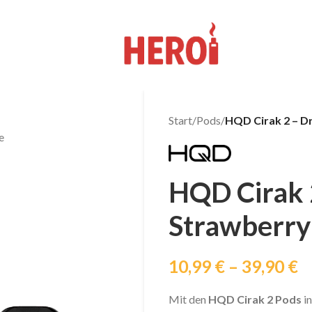
Start
/
Pods
/
HQD Cirak 2 – D
e
HQD Cirak 
Strawberry
10,99
€
–
39,90
€
Mit den
HQD Cirak 2 Pods
in