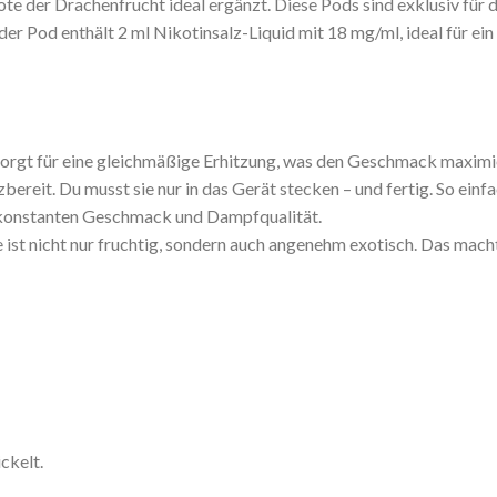
Note der Drachenfrucht ideal ergänzt. Diese Pods sind exklusiv für 
r Pod enthält 2 ml Nikotinsalz-Liquid mit 18 mg/ml, ideal für ein
orgt für eine gleichmäßige Erhitzung, was den Geschmack maximi
zbereit. Du musst sie nur in das Gerät stecken – und fertig. So ein
e konstanten Geschmack und Dampfqualität.
t nicht nur fruchtig, sondern auch angenehm exotisch. Das macht 
ckelt.