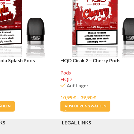
ola Splash Pods
HQD Cirak 2 – Cherry Pods
Pods
HQD
Auf Lager
€
10,99
€
–
39,90
€
ÄHLEN
AUSFÜHRUNG WÄHLEN
KS
LEGAL LINKS