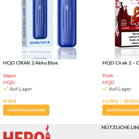
HQD CIRAK 2 Akku Blue
HQD Cirak 2 – C
Vapes
Pods
HQD
HQD
Auf Lager
Auf Lager
9,98
€
10,99
€
–
39,90
IN DEN WARENKORB
AUSFÜHRUNG W
NÜTZLICHE LIN