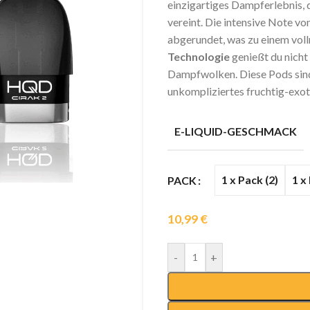
einzigartiges Dampferlebnis, 
vereint. Die intensive Note v
abgerundet, was zu einem vol
Technologie
genießt du nicht
Dampfwolken. Diese Pods sind i
unkompliziertes fruchtig-exo
E-LIQUID-GESCHMACK
1 x Pack (2)
1 x
PACK
10,99
€
-
+