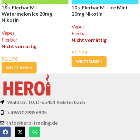
10 x Flerbar M –
10 x Flerbar M – Ice Mint
Watermelon Ice 20mg
20mg Nikotin
Nikotin
Vapes
Vapes
Flerbar
Flerbar
Nicht vorrättig
Nicht vorrättig
51,17
€
51,17
€
WEITERLESEN
WEITERLESEN
Waldstr. 10, D-65451 Kelsterbach
+4961079856905
info@hero-trading.de