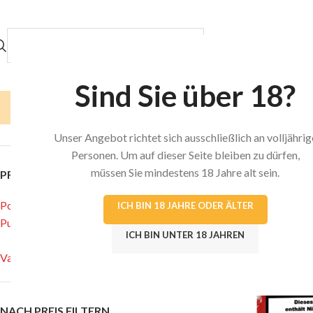
KATEGORIEN DURCHSUCHEN
HOME
SHOP
Sind Sie über 18?
Start
/
Produkt E-
Unser Angebot richtet sich ausschließlich an volljährig
Personen. Um auf dieser Seite bleiben zu dürfen,
müssen Sie mindestens 18 Jahre alt sein.
PRODUKT KATEGORIEN
Pods
ICH BIN 18 JAHRE ODER ÄLTER
Putzen und Reinigen
ICH BIN UNTER 18 JAHREN
Sleepy Produkte
Vapes
NACH PREIS FILTERN