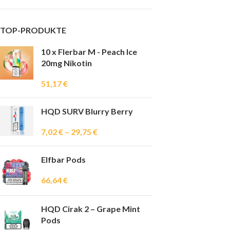
TOP-PRODUKTE
10 x Flerbar M - Peach Ice
20mg Nikotin
51,17
€
HQD SURV Blurry Berry
7,02
€
–
29,75
€
Elfbar Pods
66,64
€
HQD Cirak 2 – Grape Mint
Pods