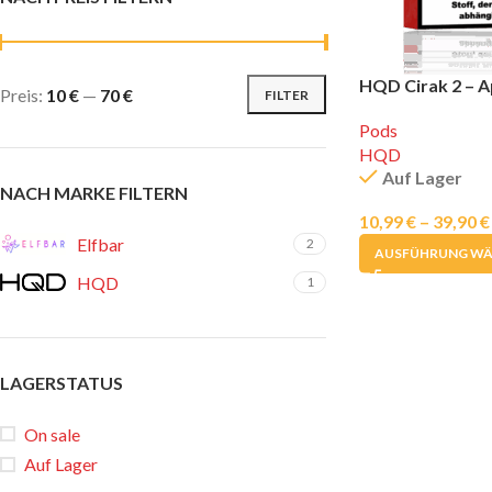
HQD Cirak 2 – A
Preis:
10 €
—
70 €
FILTER
Pods
HQD
Auf Lager
NACH MARKE FILTERN
10,99
€
–
39,90
€
Elfbar
2
AUSFÜHRUNG WÄ
HQD
1
LAGERSTATUS
On sale
Auf Lager