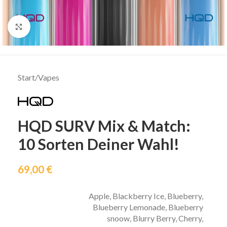
klicken um zu vergrößern
Start
/
Vapes
HQD SURV Mix & Match:
10 Sorten Deiner Wahl!
69,00
€
Apple
,
Blackberry Ice
,
Blueberry
,
Blueberry Lemonade
,
Blueberry
snoow
,
Blurry Berry
,
Cherry
,