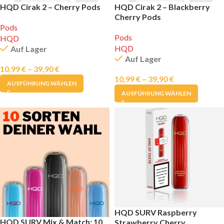
HQD Cirak 2 – Cherry Pods
HQD Cirak 2 – Blackberry
Cherry Pods
Pods
Pods
HQD
HQD
Auf Lager
Auf Lager
10,99
€
–
39,90
€
10,99
€
–
39,90
€
AUSFÜHRUNG WÄHLEN
AUSFÜHRUNG WÄHLEN
HQD SURV Raspberry
HQD SURV Mix & Match: 10
Strawberry Cherry