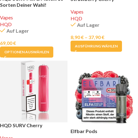
Sorten Deiner Wahl!
Vapes
Vapes
HQD
HQD
Auf Lager
Auf Lager
8,90
€
–
37,90
€
69,00
€
AUSFÜHRUNG WÄHLEN
OPTIONEN AUSWÄHLEN
HQD SURV Cherry
Elfbar Pods
Vapes