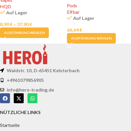
Pods
HQD
Elfbar
Auf Lager
Auf Lager
8,90
€
–
37,90
€
66,64
€
AUSFÜHRUNG WÄHLEN
AUSFÜHRUNG WÄHLEN
Waldstr. 10, D-65451 Kelsterbach
+4961079856905
info@hero-trading.de
NÜTZLICHE LINKS
Startseite